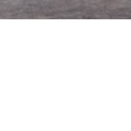
Project list
项目